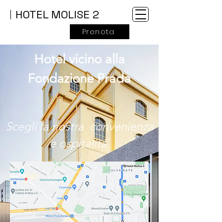
HOTEL MOLISE 2
Prenota
Hotel vicino alla
Fondazione Prada
Scegli la nostra convenienza
e ospitalità