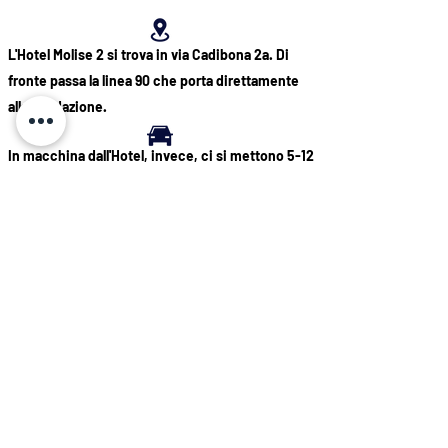
L'Hotel Molise 2 si trova in via Cadibona 2a. Di
fronte passa la linea 90 che porta direttamente
alla Fondazione.
In macchina dall'Hotel, invece, ci si mettono 5-12
minuti circa per arrivare alla Fondazione Prada.
CHIAMA ORA
Via Cadibona 2/A, Porta Vittoria,
20137 Milano, Italia |
Tel.
+39 02 546
8700
Whatsapp
+39 3519492505
| Email:
Info@hotelmolise2.it
Chiamaci ora
Prenota ora